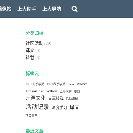
镜像站
上大助手
上大导航
分类归档
29
社区活动
3
译文
3
转载
标签云
17-18冬季学期
17-18秋季学期
Latex
MINIST
Tensorflow
python
上海大学
原创
开源文化
文章转载
活动归档
活动记录
译文
深度学习
项目分享
最近文章